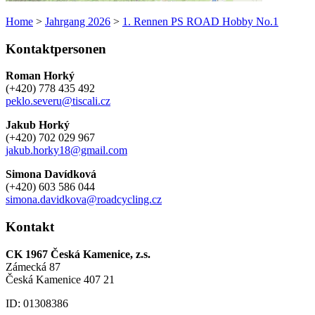
Home
>
Jahrgang 2026
>
1. Rennen PS ROAD Hobby No.1
Kontaktpersonen
Roman Horký
(+420) 778 435 492
peklo.severu@tiscali.cz
Jakub Horký
(+420) 702 029 967
jakub.horky18@gmail.com
Simona Davídková
(+420) 603 586 044
simona.davidkova@roadcycling.cz
Kontakt
CK 1967 Česká Kamenice, z.s.
Zámecká 87
Česká Kamenice 407 21
ID: 01308386