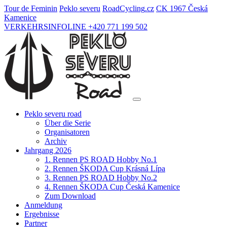
Tour de Feminin
Peklo severu
Road
Cycling
.cz
CK 1967 Česká
Kamenice
VERKEHRSINFOLINE +420 771 199 502
Peklo severu road
Über die Serie
Organisatoren
Archiv
Jahrgang 2026
1. Rennen PS ROAD Hobby No.1
2. Rennen ŠKODA Cup Krásná Lípa
3. Rennen PS ROAD Hobby No.2
4. Rennen ŠKODA Cup Česká Kamenice
Zum Download
Anmeldung
Ergebnisse
Partner