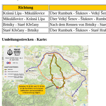
Richtung
Krásná Lípa - Mikulášovice
Über Rumburk - Šluknov - Velký Še
Mikulášovice - Krásná Lípa
Über Velký Šenov - Šluknov - Rumb
Brtníky - Staré Křečany
Nach dem Rennen von Brtníky - Star
Staré Křečany - Brtníky
Über Rumburk - Šluknov - Staré Hra
Umleitungsstrecken - Karte: