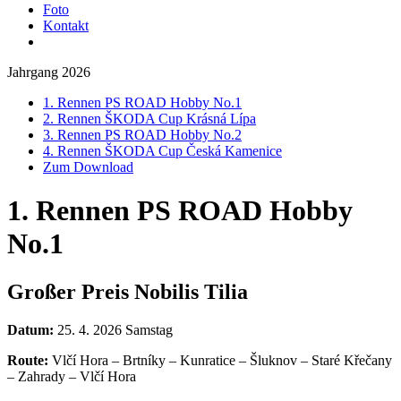
Foto
Kontakt
Jahrgang 2026
1. Rennen PS ROAD Hobby No.1
2. Rennen ŠKODA Cup Krásná Lípa
3. Rennen PS ROAD Hobby No.2
4. Rennen ŠKODA Cup Česká Kamenice
Zum Download
1. Rennen PS ROAD Hobby
No.1
Großer Preis Nobilis Tilia
Datum:
25. 4. 2026 Samstag
Route:
Vlčí Hora – Brtníky – Kunratice – Šluknov – Staré Křečany
– Zahrady – Vlčí Hora