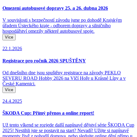
Omezení autobusové dopravy 25. a 26. dubna 2026
V souvislosti s bezpečností závodu jsme po dohodě Krajským
úřadem Ústeckého kraje - odborem dopravy a silničního
hospodářství omezily některé autobusové spoje.
Více
22.1.2026
Registrace pro ročník 2026 SPUŠTĚNY
Od dnešního dne jsou spuštěny registrace na závody PEKLO
SEVERU ROAD Hobby 2026 na Vlčí Hoře u Krásné Lípy a v
České Kamenici.
Více
24.4.2025
ŠKODA Cup: Přímý přenos a online report!
Už tento víkend se rozjede další napínavé dějství série ŠKODA Cup
2025! Nestihli jste se postavit na start? Nevadí! Užijte si napínavé
momenty živě z pohodlí domova, nebo sledujte online dění přímo u