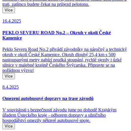
trati, zatímco budete čekat na průjezd pelotonu.
Více
16.4.2025
PEKLO SEVERU ROAD No.2 – Okruh v okolí České
Kamenice
Peklo Severu Road No.2 přivádí závodníky na náročný a technický
okruh v okolí České Kamenice. Okruh dlouhý 25,4 km s 500
nastoupanými metry nabízí prudká stoupání, rychlé sjezdy i úzké
silnice v malebné krajině Českého Švýcarska. Připravte se na
pořádnou výzvu!
Více
8.4.2025
Omezení autobusové dopravy na trase závodů
V souvislosti s bezpečností závodu jsme po dohodě Krajským
úřadem Ústeckého kraje - odborem dopravy a silničního
hospodářství omezily některé autobusové spoje.
Více