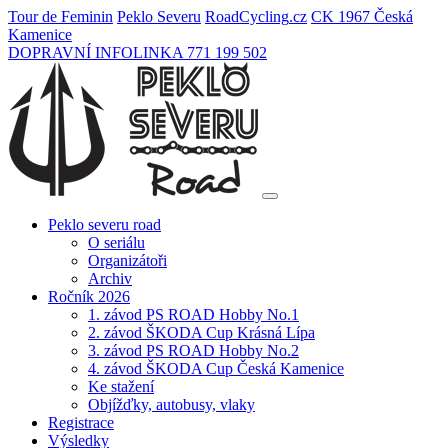
Tour de Feminin
Peklo Severu
Road
Cycling
.cz
CK 1967 Česká
Kamenice
DOPRAVNÍ INFOLINKA 771 199 502
Peklo severu road
O seriálu
Organizátoři
Archiv
Ročník 2026
1. závod PS ROAD Hobby No.1
2. závod ŠKODA Cup Krásná Lípa
3. závod PS ROAD Hobby No.2
4. závod ŠKODA Cup Česká Kamenice
Ke stažení
Objížďky, autobusy, vlaky
Registrace
Výsledky