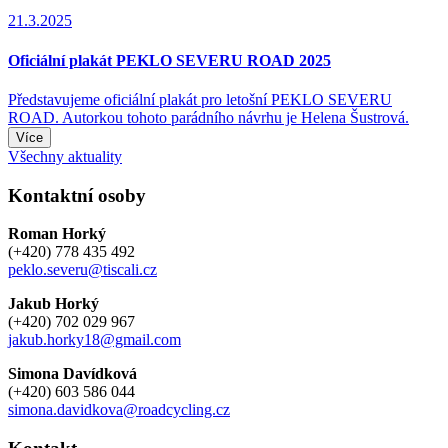
21.3.2025
Oficiální plakát PEKLO SEVERU ROAD 2025
Představujeme oficiální plakát pro letošní PEKLO SEVERU
ROAD. Autorkou tohoto parádního návrhu je Helena Šustrová.
Více
Všechny aktuality
Kontaktní osoby
Roman Horký
(+420) 778 435 492
peklo.severu@tiscali.cz
Jakub Horký
(+420) 702 029 967
jakub.horky18@gmail.com
Simona Davídková
(+420) 603 586 044
simona.davidkova@roadcycling.cz