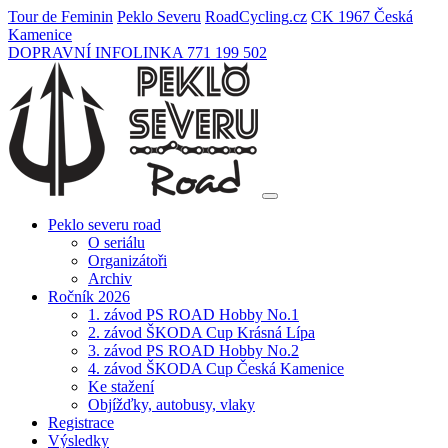
Tour de Feminin
Peklo Severu
Road
Cycling
.cz
CK 1967 Česká
Kamenice
DOPRAVNÍ INFOLINKA 771 199 502
Peklo severu road
O seriálu
Organizátoři
Archiv
Ročník 2026
1. závod PS ROAD Hobby No.1
2. závod ŠKODA Cup Krásná Lípa
3. závod PS ROAD Hobby No.2
4. závod ŠKODA Cup Česká Kamenice
Ke stažení
Objížďky, autobusy, vlaky
Registrace
Výsledky