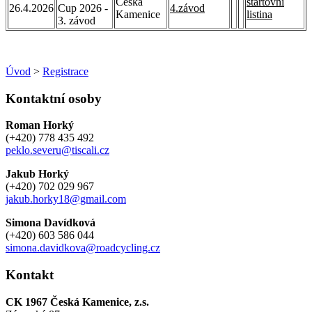
Česká
startovní
26.4.2026
Cup 2026 -
4.závod
Kamenice
listina
3. závod
Úvod
>
Registrace
Kontaktní osoby
Roman Horký
(+420) 778 435 492
peklo.severu@tiscali.cz
Jakub Horký
(+420) 702 029 967
jakub.horky18@gmail.com
Simona Davídková
(+420) 603 586 044
simona.davidkova@roadcycling.cz
Kontakt
CK 1967 Česká Kamenice, z.s.