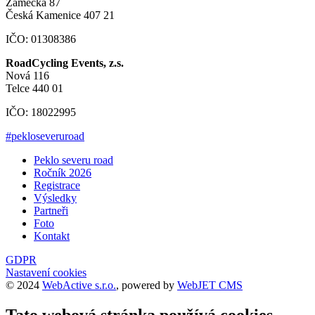
Zámecká 87
Česká Kamenice 407 21
IČO: 01308386
RoadCycling Events, z.s.
Nová 116
Telce 440 01
IČO: 18022995
#pekloseveruroad
Peklo severu road
Ročník 2026
Registrace
Výsledky
Partneři
Foto
Kontakt
GDPR
Nastavení cookies
© 2024
WebActive s.r.o.
, powered by
WebJET CMS
Tato webová stránka používá cookies