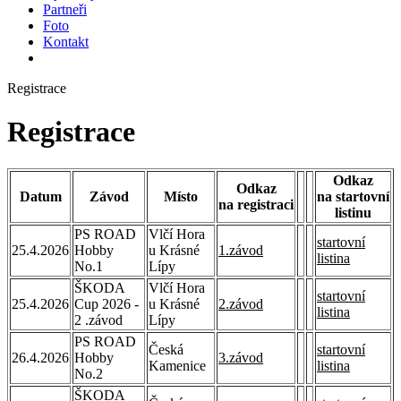
Partneři
Foto
Kontakt
Registrace
Registrace
Odkaz
Odkaz
Datum
Závod
Místo
na startovní
na registraci
listinu
PS ROAD
Vlčí Hora
startovní
25.4.2026
Hobby
u Krásné
1.závod
listina
No.1
Lípy
ŠKODA
Vlčí Hora
startovní
25.4.2026
Cup 2026 -
u Krásné
2.závod
listina
2 .závod
Lípy
PS ROAD
Česká
startovní
26.4.2026
Hobby
3.závod
Kamenice
listina
No.2
ŠKODA