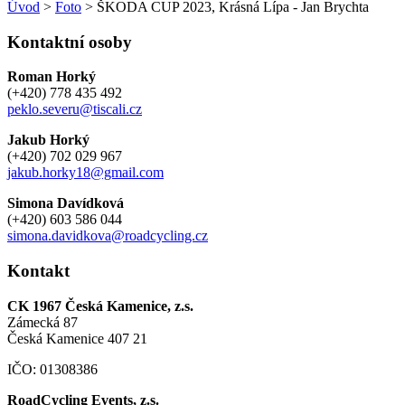
Úvod
>
Foto
> ŠKODA CUP 2023, Krásná Lípa - Jan Brychta
Kontaktní osoby
Roman Horký
(+420) 778 435 492
peklo.severu@tiscali.cz
Jakub Horký
(+420) 702 029 967
jakub.horky18@gmail.com
Simona Davídková
(+420) 603 586 044
simona.davidkova@roadcycling.cz
Kontakt
CK 1967 Česká Kamenice, z.s.
Zámecká 87
Česká Kamenice 407 21
IČO: 01308386
RoadCycling Events, z.s.