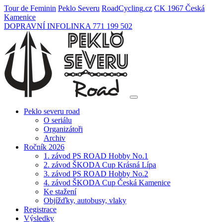
Tour de Feminin
Peklo Severu
Road
Cycling
.cz
CK 1967 Česká
Kamenice
DOPRAVNÍ INFOLINKA 771 199 502
Peklo severu road
O seriálu
Organizátoři
Archiv
Ročník 2026
1. závod PS ROAD Hobby No.1
2. závod ŠKODA Cup Krásná Lípa
3. závod PS ROAD Hobby No.2
4. závod ŠKODA Cup Česká Kamenice
Ke stažení
Objížďky, autobusy, vlaky
Registrace
Výsledky