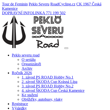
Tour de Feminin
Peklo Severu
Road
Cycling
.cz
CK 1967 Česká
Kamenice
DOPRAVNÍ INFOLINKA 771 199 502
Peklo severu road
O seriálu
Organizátoři
Archiv
Ročník 2026
1. závod PS ROAD Hobby No.1
2. závod ŠKODA Cup Krásná Lípa
3. závod PS ROAD Hobby No.2
4. závod ŠKODA Cup Česká Kamenice
Ke stažení
Objížďky, autobusy, vlaky
Registrace
Výsledky