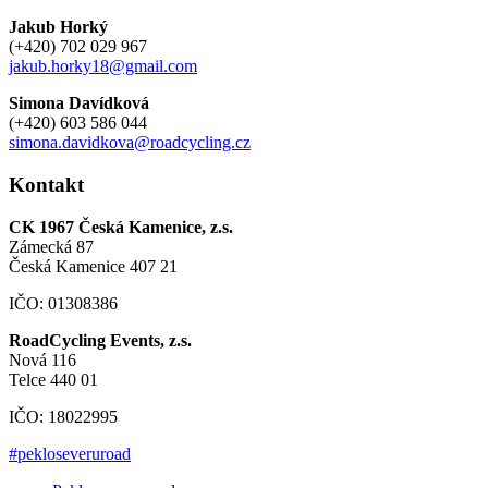
Jakub Horký
(+420) 702 029 967
jakub.horky18@gmail.com
Simona Davídková
(+420) 603 586 044
simona.davidkova@roadcycling.cz
Kontakt
CK 1967 Česká Kamenice, z.s.
Zámecká 87
Česká Kamenice 407 21
IČO: 01308386
RoadCycling Events, z.s.
Nová 116
Telce 440 01
IČO: 18022995
#pekloseveruroad