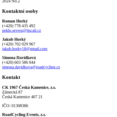
2024 No.2
Kontaktní osoby
Roman Horký
(+420) 778 435 492
peklo.severu@tiscali.cz
Jakub Horký
(+420) 702 029 967
jakub.horky18@gmail.com
Simona Davídková
(+420) 603 586 044
simona.davidkova@roadcycling.cz
Kontakt
CK 1967 Česká Kamenice, z.s.
Zámecká 87
Česká Kamenice 407 21
IČO: 01308386
RoadCycling Events, z.s.