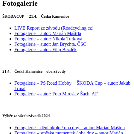
Fotogalerie
ŠKODA CUP – 21.4. – Česká Kamenice
LIVE Report ze závodu (Roadcycling.cz)
Fotogalerie – autor: Marián Maštrla
Fotogalerie – autor: Nikola Turková
Fotogalerie – autor: Jan Brychta, ČSC
Fotogalerie – autor: Filip Bezděk
21.4. – Česká Kamenice – oba závody
Fotogalerie – PS Road Hobby + ŠKODA Cup – autor: Jakub
Trmal
Fotogalerie – autor: Foto Miroslav Šach, AF
Výběr ze všech závodů 2024
Fotogalerie – dění okolo / oba dny – autor: Marián Maštrla
Fotogalerie – směska momentek / oba dny – autor Marián