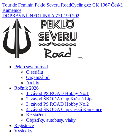
Tour de Feminin
Peklo Severu
Road
Cycling
.cz
CK 1967 Česká
Kamenice
DOPRAVNÍ INFOLINKA 771 199 502
Peklo severu road
O seriálu
Organizátoři
Archiv
Ročník 2026
1. závod PS ROAD Hobby No.1
2. závod ŠKODA Cup Krásná Lípa
3. závod PS ROAD Hobby No.2
4. závod ŠKODA Cup Česká Kamenice
Ke stažení
Objížďky, autobusy, vlaky
Registrace
Výsledky