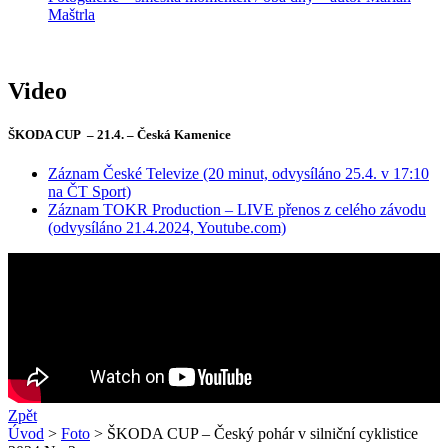
Maštrla
Video
ŠKODA CUP – 21.4. – Česká Kamenice
Záznam České Televize (20 minut, odvysíláno 25.4. v 17:10
na ČT Sport)
Záznam TOKR Production – LIVE přenos z celého závodu
(odvysíláno 21.4.2024, Youtube.com)
Zpět
Úvod
>
Foto
> ŠKODA CUP – Český pohár v silniční cyklistice