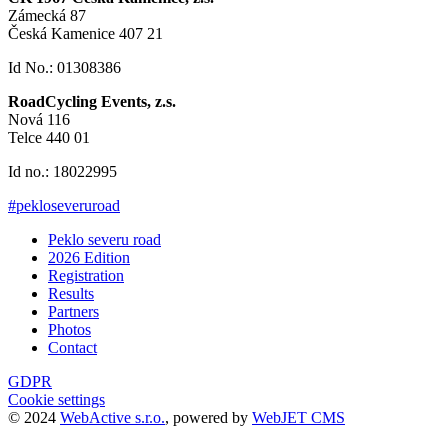
Zámecká 87
Česká Kamenice 407 21
Id No.: 01308386
RoadCycling Events, z.s.
Nová 116
Telce 440 01
Id no.: 18022995
#pekloseveruroad
Peklo severu road
2026 Edition
Registration
Results
Partners
Photos
Contact
GDPR
Cookie settings
© 2024
WebActive s.r.o.
, powered by
WebJET CMS