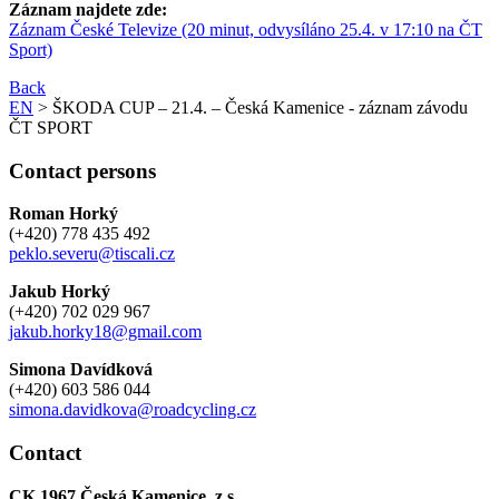
Záznam najdete zde:
Záznam České Televize (20 minut, odvysíláno 25.4. v 17:10 na ČT
Sport)
Back
EN
> ŠKODA CUP – 21.4. – Česká Kamenice - záznam závodu
ČT SPORT
Contact persons
Roman Horký
(+420) 778 435 492
peklo.severu@tiscali.cz
Jakub Horký
(+420) 702 029 967
jakub.horky18@gmail.com
Simona Davídková
(+420) 603 586 044
simona.davidkova@roadcycling.cz
Contact
CK 1967 Česká Kamenice, z.s.