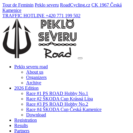
Tour de Feminin
Peklo severu
Road
Cycling
.cz
CK 1967 Česká
Kamenice
TRAFFIC HOTLINE +420 771 199 502
Peklo severu road
About us
Organizers
Archive
2026 Edition
Race #1 PS ROAD Hobby No.1
Race #2 ŠKODA Cup Krásná Lípa
Race #3 PS ROAD Hobby No.2
Race #4 ŠKODA Cup Česká Kamenice
Download
Registration
Results
Partners