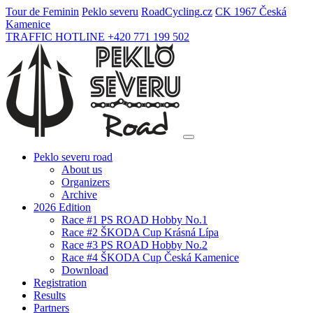
Tour de Feminin
Peklo severu
Road
Cycling
.cz
CK 1967 Česká
Kamenice
TRAFFIC HOTLINE +420 771 199 502
Peklo severu road
About us
Organizers
Archive
2026 Edition
Race #1 PS ROAD Hobby No.1
Race #2 ŠKODA Cup Krásná Lípa
Race #3 PS ROAD Hobby No.2
Race #4 ŠKODA Cup Česká Kamenice
Download
Registration
Results
Partners