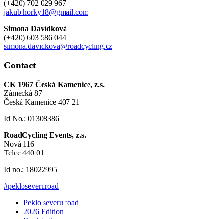
(+420) 702 029 967
jakub.horky18@gmail.com
Simona Davídková
(+420) 603 586 044
simona.davidkova@roadcycling.cz
Contact
CK 1967 Česká Kamenice, z.s.
Zámecká 87
Česká Kamenice 407 21
Id No.: 01308386
RoadCycling Events, z.s.
Nová 116
Telce 440 01
Id no.: 18022995
#pekloseveruroad
Peklo severu road
2026 Edition