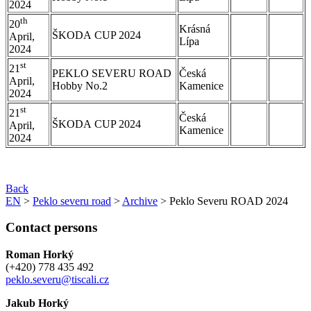
2024
th
20
Krásná
ŠKODA CUP 2024
April,
Lípa
2024
st
21
PEKLO SEVERU ROAD
Česká
April,
Hobby No.2
Kamenice
2024
st
21
Česká
ŠKODA CUP 2024
April,
Kamenice
2024
Back
EN
>
Peklo severu road
>
Archive
> Peklo Severu ROAD 2024
Contact persons
Roman Horký
(+420) 778 435 492
peklo.severu@tiscali.cz
Jakub Horký