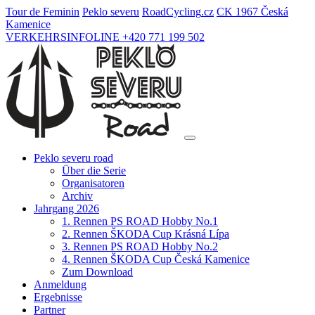
Tour de Feminin
Peklo severu
Road
Cycling
.cz
CK 1967 Česká
Kamenice
VERKEHRSINFOLINE +420 771 199 502
Peklo severu road
Über die Serie
Organisatoren
Archiv
Jahrgang 2026
1. Rennen PS ROAD Hobby No.1
2. Rennen ŠKODA Cup Krásná Lípa
3. Rennen PS ROAD Hobby No.2
4. Rennen ŠKODA Cup Česká Kamenice
Zum Download
Anmeldung
Ergebnisse
Partner