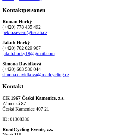
Kontaktpersonen
Roman Horký
(+420) 778 435 492
peklo.severu@tiscali.cz
Jakub Horký
(+420) 702 029 967
jakub.horky18@gmail.com
Simona Davídková
(+420) 603 586 044
simona.davidkova@roadcycling.cz
Kontakt
CK 1967 Česká Kamenice, z.s.
Zámecká 87
Česká Kamenice 407 21
ID: 01308386
RoadCycling Events, z.s.
Nová 116