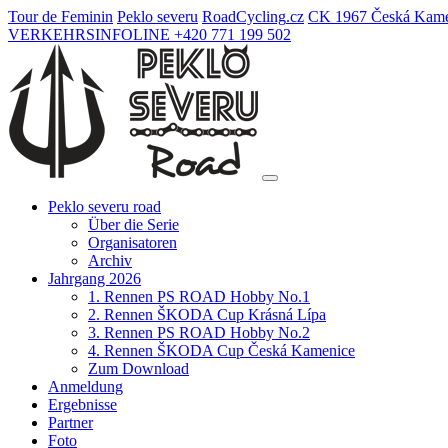
Tour de Feminin
Peklo severu
Road
Cycling
.cz
CK 1967 Česká Kame
VERKEHRSINFOLINE +420 771 199 502
Peklo severu road
Über die Serie
Organisatoren
Archiv
Jahrgang 2026
1. Rennen PS ROAD Hobby No.1
2. Rennen ŠKODA Cup Krásná Lípa
3. Rennen PS ROAD Hobby No.2
4. Rennen ŠKODA Cup Česká Kamenice
Zum Download
Anmeldung
Ergebnisse
Partner
Foto