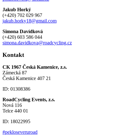
Jakub Horký
(+420) 702 029 967
jakub.horky18@gmail.com
Simona Davídková
(+420) 603 586 044
simona.davidkova@roadcycling.cz
Kontakt
CK 1967 Česká Kamenice, z.s.
Zámecká 87
Česká Kamenice 407 21
ID: 01308386
RoadCycling Events, z.s.
Nová 116
Telce 440 01
ID: 18022995
#pekloseveruroad