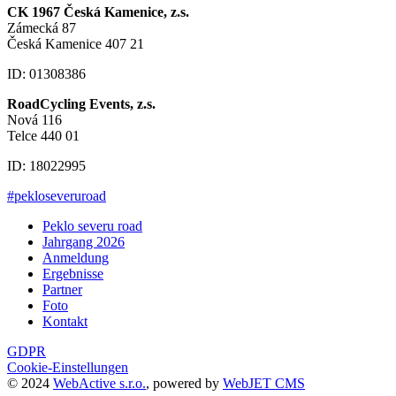
CK 1967 Česká Kamenice, z.s.
Zámecká 87
Česká Kamenice 407 21
ID: 01308386
RoadCycling Events, z.s.
Nová 116
Telce 440 01
ID: 18022995
#pekloseveruroad
Peklo severu road
Jahrgang 2026
Anmeldung
Ergebnisse
Partner
Foto
Kontakt
GDPR
Cookie-Einstellungen
© 2024
WebActive s.r.o.
, powered by
WebJET CMS