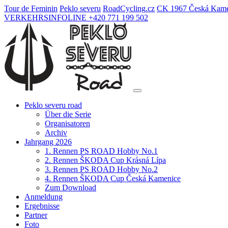
Tour de Feminin
Peklo severu
Road
Cycling
.cz
CK 1967 Česká Kame
VERKEHRSINFOLINE +420 771 199 502
Peklo severu road
Über die Serie
Organisatoren
Archiv
Jahrgang 2026
1. Rennen PS ROAD Hobby No.1
2. Rennen ŠKODA Cup Krásná Lípa
3. Rennen PS ROAD Hobby No.2
4. Rennen ŠKODA Cup Česká Kamenice
Zum Download
Anmeldung
Ergebnisse
Partner
Foto