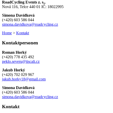
RoadCycling Events z. s.,
Nová 116, Telce 440 01 IČ: 18022995
Simona Davídková
(+420) 603 586 044
simona.davidkova@roadcycling.cz
Home
>
Kontakt
Kontaktpersonen
Roman Horký
(+420) 778 435 492
peklo.severu@tiscali.cz
Jakub Horký
(+420) 702 029 967
jakub.horky18@gmail.com
Simona Davídková
(+420) 603 586 044
simona.davidkova@roadcycling.cz
Kontakt