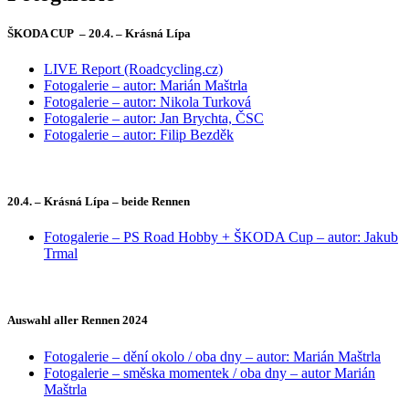
ŠKODA CUP – 20.4. – Krásná Lípa
LIVE Report (Roadcycling.cz)
Fotogalerie – autor: Marián Maštrla
Fotogalerie – autor: Nikola Turková
Fotogalerie – autor: Jan Brychta, ČSC
Fotogalerie – autor: Filip Bezděk
20.4. – Krásná Lípa – beide Rennen
Fotogalerie – PS Road Hobby + ŠKODA Cup – autor: Jakub
Trmal
Auswahl aller Rennen 2024
Fotogalerie – dění okolo / oba dny – autor: Marián Maštrla
Fotogalerie – směska momentek / oba dny – autor Marián
Maštrla