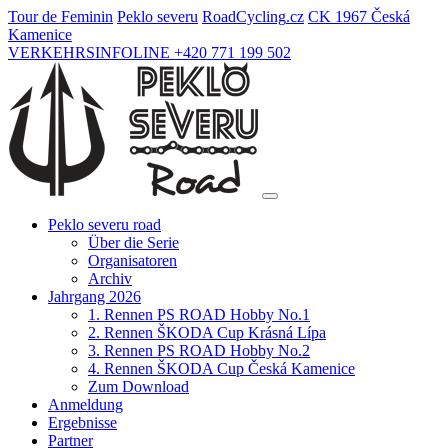
Tour de Feminin
Peklo severu
Road
Cycling
.cz
CK 1967 Česká
Kamenice
VERKEHRSINFOLINE +420 771 199 502
Peklo severu road
Über die Serie
Organisatoren
Archiv
Jahrgang 2026
1. Rennen PS ROAD Hobby No.1
2. Rennen ŠKODA Cup Krásná Lípa
3. Rennen PS ROAD Hobby No.2
4. Rennen ŠKODA Cup Česká Kamenice
Zum Download
Anmeldung
Ergebnisse
Partner