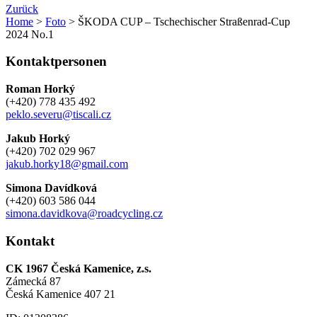
Zurück
Home
>
Foto
> ŠKODA CUP – Tschechischer Straßenrad-Cup
2024 No.1
Kontaktpersonen
Roman Horký
(+420) 778 435 492
peklo.severu@tiscali.cz
Jakub Horký
(+420) 702 029 967
jakub.horky18@gmail.com
Simona Davídková
(+420) 603 586 044
simona.davidkova@roadcycling.cz
Kontakt
CK 1967 Česká Kamenice, z.s.
Zámecká 87
Česká Kamenice 407 21