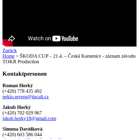
Zurück
Home
> ŠKODA CUP – 21.4. – Česká Kamenice - záznam závodu
TOKR Production
Kontaktpersonen
Roman Horký
(+420) 778 435 492
peklo.severu@tiscali.cz
Jakub Horký
(+420) 702 029 967
jakub.horky18@gmail.com
Simona Davídková
(+420) 603 586 044