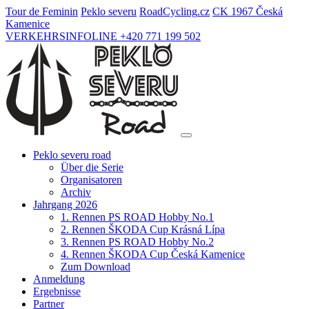
Tour de Feminin
Peklo severu
Road
Cycling
.cz
CK 1967 Česká
Kamenice
VERKEHRSINFOLINE +420 771 199 502
Peklo severu road
Über die Serie
Organisatoren
Archiv
Jahrgang 2026
1. Rennen PS ROAD Hobby No.1
2. Rennen ŠKODA Cup Krásná Lípa
3. Rennen PS ROAD Hobby No.2
4. Rennen ŠKODA Cup Česká Kamenice
Zum Download
Anmeldung
Ergebnisse
Partner